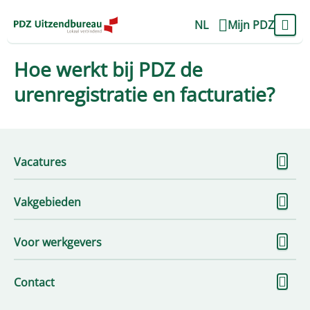
NL
Mijn PDZ
Hoe werkt bij PDZ de
urenregistratie en facturatie?
To
Vacatures
me
To
Vakgebieden
me
To
Voor werkgevers
me
To
Contact
me