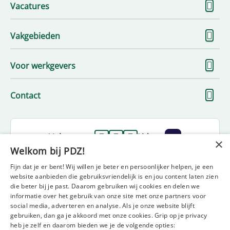
To
Vacatures
me
To
Vakgebieden
me
To
Voor werkgevers
me
To
Contact
me
Volg ons op
Lid van
×
Welkom bij PDZ!
Fijn dat je er bent! Wij willen je beter en persoonlijker helpen, je een
website aanbieden die gebruiksvriendelijk is en jou content laten zien
die beter bij je past. Daarom gebruiken wij cookies en delen we
informatie over het gebruik van onze site met onze partners voor
social media, adverteren en analyse. Als je onze website blijft
gebruiken, dan ga je akkoord met onze cookies. Grip op je privacy
Disclaimer
Privacy statement
Beleidsverklaring
heb je zelf en daarom bieden we je de volgende opties:
Diversiteit en inclusie statement
Klachtenformulier