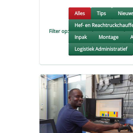
Werken als operator
Alles
Tips
Nieuw
Hef- en Reachtruckchauff
Filter op:
Inpak
Montage
A
Logistiek Administratief