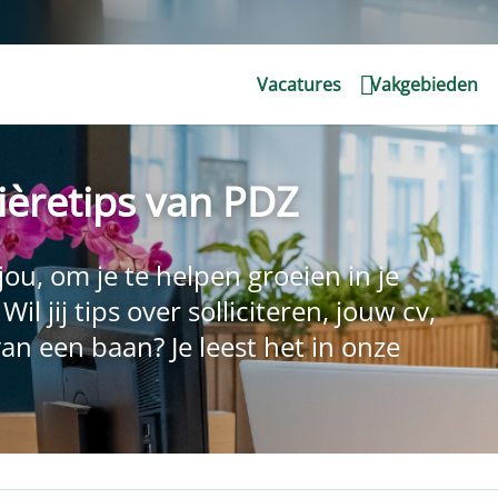
Vacatures
Vakgebieden
rrièretips van PDZ
ou, om je te helpen groeien in je
il jij tips over solliciteren, jouw cv,
an een baan? Je leest het in onze