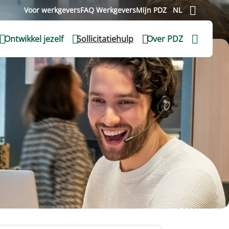
Voor werkgevers
FAQ Werkgevers
Mijn PDZ
NL
Ontwikkel jezelf
Sollicitatiehulp
Over PDZ