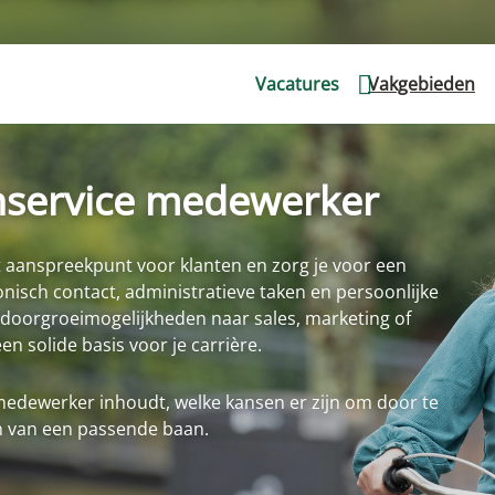
Vacatures
Vakgebieden
nservice medewerker
t aanspreekpunt voor klanten en zorg je voor een
fonisch contact, administratieve taken en persoonlijke
 doorgroeimogelijkheden naar sales, marketing of
 solide basis voor je carrière.
medewerker inhoudt, welke kansen er zijn om door te
en van een passende baan.