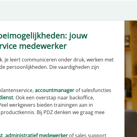
oeimogelijkheden: jouw
ervice medewerker
nk. Je leert communiceren onder druk, werken met
e persoonlijkheden. Die vaardigheden zijn
klantenservice,
accountmanager
of salesfuncties
ienst
. Ook een overstap naar backoffice,
Veel werkgevers bieden trainingen aan in
f productkennis. Bij PDZ denken we graag mee
st
,
administratief medewerker
of sales support