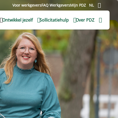
Voor werkgevers
FAQ Werkgevers
Mijn PDZ
NL
Ontwikkel jezelf
Sollicitatiehulp
Over PDZ