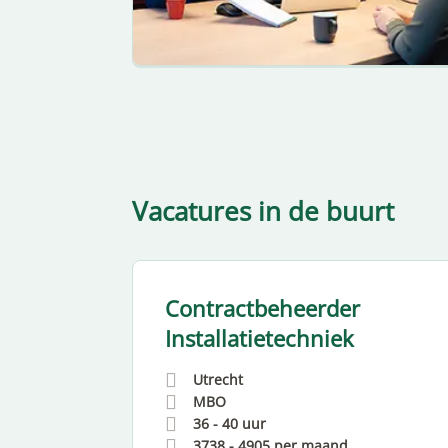
Vacatures in de buurt
Day
Contractbeheerder
Installatietechniek
Utrecht
MBO
36 - 40 uur
aand
3738
-
4905
per maand