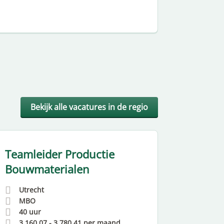
Bekijk alle vacatures in de regio
Teamleider Productie
Trans
Bouwmaterialen
Bouwm
Utrecht
Utrec
MBO
MBO
40 uur
40 uu
3.160,07
-
3.780,41
per maand
3156