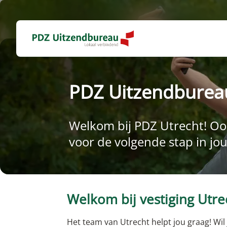
Vacatures
Vakgebieden
Ontwikkel jezelf
Sollicitatiehulp
Over PDZ
PDZ Uitzendburea
Vacatures bekijken
Werken in de logistiek
Hoe wij opleiden
Blogs
Contact
Open inschrijving
Werken in de productie
Werken en leren
Sollicitatieprocedure
Wie zijn wij?
Baan zonder diploma
Werken in de transport
Duurzame inzetbaarheid
FAQ werkzoekend
Vestigingen
Welkom bij PDZ Utrecht! Ook
Vacatures per regio
Werken in de techniek
Digitale jobcoach
Werken bij PDZ
voor de volgende stap in j
Vacatures per werkgever
Werken in de administratie
Vacature alert ontvangen
Onze certificeringen
Werken in de commercie
CV maken
Diversiteit & Inclusie
Werken bij de overheid
Onze beloftes aan jou
Welkom bij vestiging Utre
Werken in de zorg
Werken in de schoonmaak
Het team van Utrecht helpt jou graag! Wil j