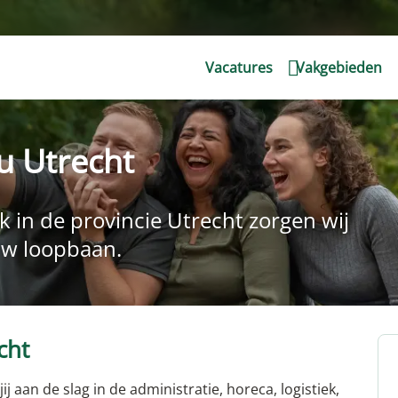
Vacatures
Vakgebieden
u Utrecht
 in de provincie Utrecht zorgen wij
ouw loopbaan.
cht
ij aan de slag in de administratie, horeca, logistiek,