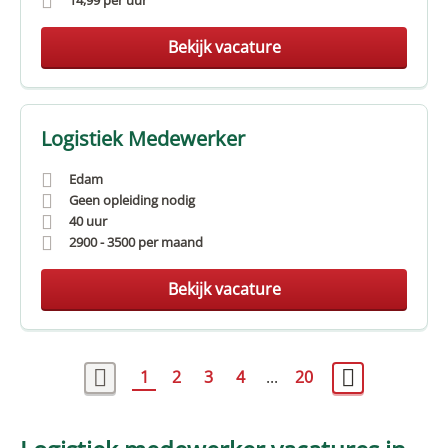
14,99
per uur
Bekijk vacature
Logistiek Medewerker
Edam
Geen opleiding nodig
40 uur
2900
-
3500
per maand
Bekijk vacature
1
2
3
4
...
20