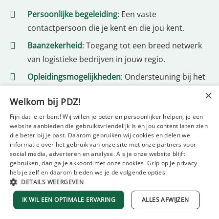
Persoonlijke begeleiding
: Een vaste
contactpersoon die je kent en die jou kent.
Baanzekerheid
: Toegang tot een breed netwerk
van logistieke bedrijven in jouw regio.
Opleidingsmogelijkheden
: Ondersteuning bij het
behalen van certificaten.
×
Welkom bij PDZ!
Flexibiliteit
: Werkuren die passen bij jouw
Fijn dat je er bent! Wij willen je beter en persoonlijker helpen, je een
levenssituatie.
website aanbieden die gebruiksvriendelijk is en jou content laten zien
die beter bij je past. Daarom gebruiken wij cookies en delen we
Carrièreadvies
: Hulp bij het uitstippelen van je
informatie over het gebruik van onze site met onze partners voor
loopbaan in de logistiek.
social media, adverteren en analyse. Als je onze website blijft
gebruiken, dan ga je akkoord met onze cookies. Grip op je privacy
Marktconforme beloning
: Eerlijke salariëring
heb je zelf en daarom bieden we je de volgende opties:
DETAILS WEERGEVEN
volgens de geldende cao's.
IK WIL EEN OPTIMALE ERVARING
ALLES AFWIJZEN
Snelle bemiddeling
: Vaak binnen een week aan
het werk.