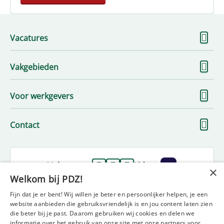
To
Vacatures
me
To
Vakgebieden
me
To
Voor werkgevers
me
To
Contact
me
Volg ons op
Lid van
×
Welkom bij PDZ!
Fijn dat je er bent! Wij willen je beter en persoonlijker helpen, je een
website aanbieden die gebruiksvriendelijk is en jou content laten zien
die beter bij je past. Daarom gebruiken wij cookies en delen we
informatie over het gebruik van onze site met onze partners voor