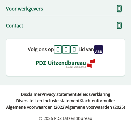
To
Voor werkgevers
me
To
Contact
me
Volg ons op
Lid van
Disclaimer
Privacy statement
Beleidsverklaring
Diversiteit en inclusie statement
Klachtenformulier
Algemene voorwaarden (2022)
Algemene voorwaarden (2025)
© 2026 PDZ Uitzendbureau