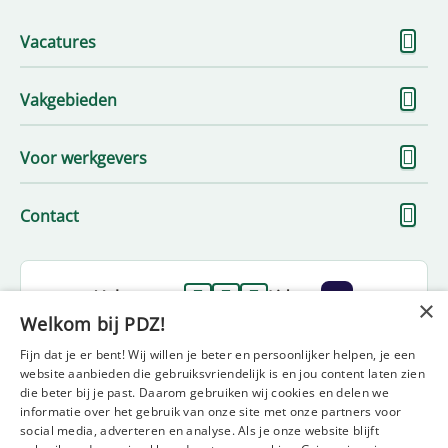
To
Vacatures
me
To
Vakgebieden
me
To
Voor werkgevers
me
To
Contact
me
Volg ons op
Lid van
×
Welkom bij PDZ!
Fijn dat je er bent! Wij willen je beter en persoonlijker helpen, je een
website aanbieden die gebruiksvriendelijk is en jou content laten zien
die beter bij je past. Daarom gebruiken wij cookies en delen we
informatie over het gebruik van onze site met onze partners voor
social media, adverteren en analyse. Als je onze website blijft