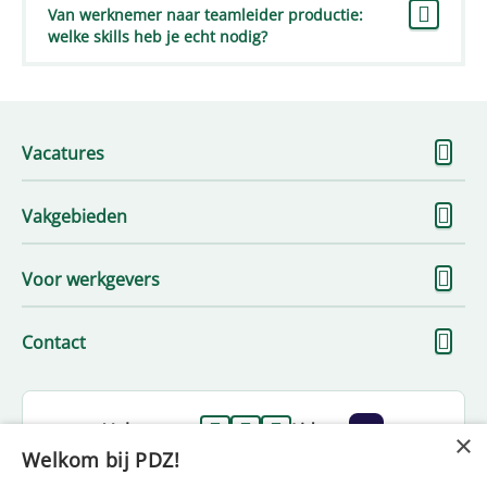
Van werknemer naar teamleider productie:
welke skills heb je echt nodig?
To
Vacatures
me
To
Vakgebieden
me
To
Voor werkgevers
me
To
Contact
me
Volg ons op
Lid van
×
Welkom bij PDZ!