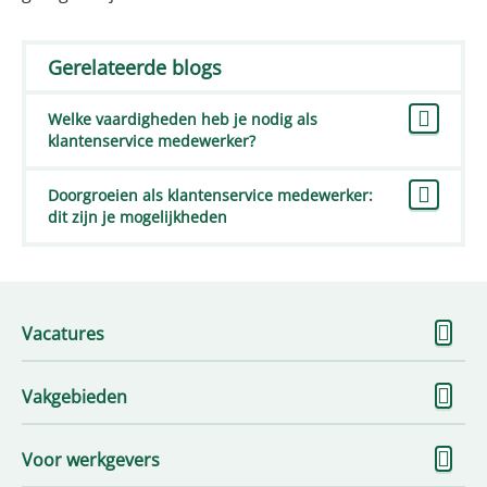
Gerelateerde blogs
Welke vaardigheden heb je nodig als
klantenservice medewerker?
Doorgroeien als klantenservice medewerker:
dit zijn je mogelijkheden
To
Vacatures
me
To
Vakgebieden
me
To
Voor werkgevers
me