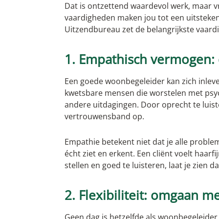
Werken als operator
Dat is ontzettend waardevol werk, maar v
vaardigheden maken jou tot een uitsteke
Uitzendbureau zet de belangrijkste vaardi
1. Empathisch vermogen: 
Een goede woonbegeleider kan zich inleven
kwetsbare mensen die worstelen met psyc
andere uitdagingen. Door oprecht te luiste
vertrouwensband op.
Empathie betekent niet dat je alle probl
écht ziet en erkent. Een cliënt voelt haarf
stellen en goed te luisteren, laat je zien d
2. Flexibiliteit: omgaan m
Geen dag is hetzelfde als woonbegeleider.