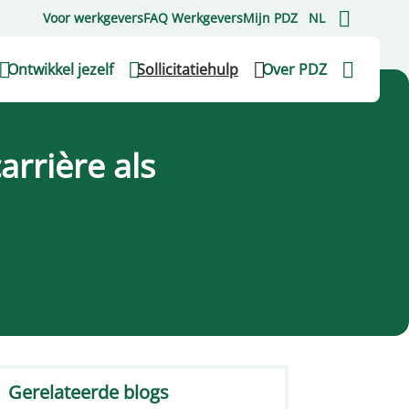
Voor werkgevers
FAQ Werkgevers
Mijn PDZ
NL
Ontwikkel jezelf
Sollicitatiehulp
Over PDZ
arrière als
Gerelateerde blogs