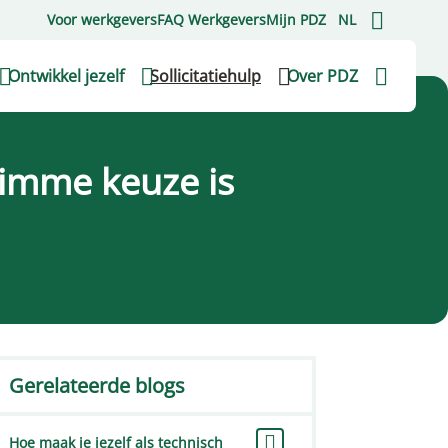
Voor werkgevers
FAQ Werkgevers
Mijn PDZ
NL
Ontwikkel jezelf
Sollicitatiehulp
Over PDZ
limme keuze is
Gerelateerde blogs
Hoe maak je jezelf als technisch