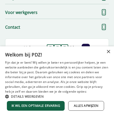
me
To
Voor werkgevers
me
To
Contact
me
Volg ons op
Lid van
×
Welkom bij PDZ!
Fijn dat je er bent! Wij willen je beter en persoonlijker helpen, je een
website aanbieden die gebruiksvriendelijk is en jou content laten zien
die beter bij je past. Daarom gebruiken wij cookies en delen we
informatie over het gebruik van onze site met onze partners voor
social media, adverteren en analyse. Als je onze website blijft
gebruiken, dan ga je akkoord met onze cookies. Grip op je privacy
Disclaimer
Privacy statement
Beleidsverklaring
heb je zelf en daarom bieden we je de volgende opties:
Diversiteit en inclusie statement
Klachtenformulier
DETAILS WEERGEVEN
Algemene voorwaarden (2022)
Algemene voorwaarden (2025)
IK WIL EEN OPTIMALE ERVARING
ALLES AFWIJZEN
© 2026 PDZ Uitzendbureau