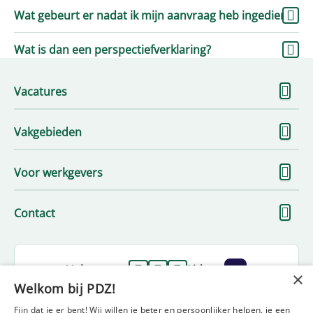
Wat gebeurt er nadat ik mijn aanvraag heb ingediend?
Wat is dan een perspectiefverklaring?
To
Vacatures
me
To
Vakgebieden
me
To
Voor werkgevers
me
To
Contact
me
Volg ons op
Lid van
×
Welkom bij PDZ!
Fijn dat je er bent! Wij willen je beter en persoonlijker helpen, je een