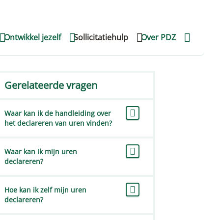
Voor werkgevers
FAQ Werkgevers
Mijn PDZ
NL
Ontwikkel jezelf
Sollicitatiehulp
Over PDZ
Gerelateerde vragen
Waar kan ik de handleiding over
het declareren van uren vinden?
Waar kan ik mijn uren
declareren?
Hoe kan ik zelf mijn uren
declareren?