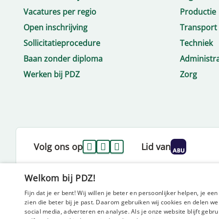
Vacatures per regio
Productie
Open inschrijving
Transport
Sollicitatieprocedure
Techniek
Baan zonder diploma
Administra
Werken bij PDZ
Zorg
Volg ons op
Lid van
Welkom bij PDZ!
Fijn dat je er bent! Wij willen je beter en persoonlijker helpen, je e
zien die beter bij je past. Daarom gebruiken wij cookies en delen w
social media, adverteren en analyse. Als je onze website blijft gebr
Disclaimer
Privacy statement
Beleidsverklaring
Diversiteit en