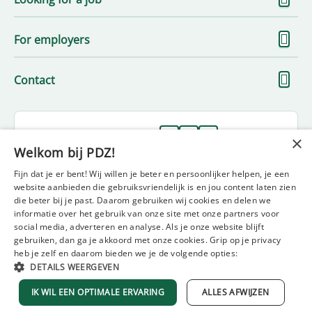
m
S
For employers
m
S
Contact
m
Follow us on
×
Welkom bij PDZ!
Fijn dat je er bent! Wij willen je beter en persoonlijker helpen, je een
website aanbieden die gebruiksvriendelijk is en jou content laten zien
die beter bij je past. Daarom gebruiken wij cookies en delen we
informatie over het gebruik van onze site met onze partners voor
social media, adverteren en analyse. Als je onze website blijft
gebruiken, dan ga je akkoord met onze cookies. Grip op je privacy
Disclaimer
Privacy statement
Policy statement
heb je zelf en daarom bieden we je de volgende opties:
Diversity and inclusion statement
Complaint form
DETAILS WEERGEVEN
General terms and conditions
IK WIL EEN OPTIMALE ERVARING
ALLES AFWIJZEN
© 2021 PDZ employment agency