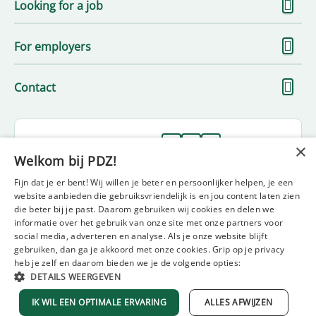
S
Looking for a job
m
S
For employers
m
S
Contact
m
Follow us on
×
Welkom bij PDZ!
Fijn dat je er bent! Wij willen je beter en persoonlijker helpen, je een
website aanbieden die gebruiksvriendelijk is en jou content laten zien
die beter bij je past. Daarom gebruiken wij cookies en delen we
informatie over het gebruik van onze site met onze partners voor
social media, adverteren en analyse. Als je onze website blijft
gebruiken, dan ga je akkoord met onze cookies. Grip op je privacy
Disclaimer
Privacy statement
Policy statement
heb je zelf en daarom bieden we je de volgende opties:
Diversity and inclusion statement
Complaint form
DETAILS WEERGEVEN
General terms and conditions
IK WIL EEN OPTIMALE ERVARING
ALLES AFWIJZEN
© 2021 PDZ employment agency