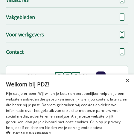
Vacatures
me
To
Vakgebieden
me
To
Voor werkgevers
me
To
Contact
me
Volg ons op
Lid van
×
Welkom bij PDZ!
Fijn dat je er bent! Wij willen je beter en persoonlijker helpen, je een
website aanbieden die gebruiksvriendelijk is en jou content laten zien
die beter bij je past. Daarom gebruiken wij cookies en delen we
informatie over het gebruik van onze site met onze partners voor
social media, adverteren en analyse. Als je onze website blijft
gebruiken, dan ga je akkoord met onze cookies. Grip op je privacy
Disclaimer
Privacy statement
Beleidsverklaring
heb je zelf en daarom bieden we je de volgende opties:
Diversiteit en inclusie statement
Klachtenformulier
DETAILS WEERGEVEN